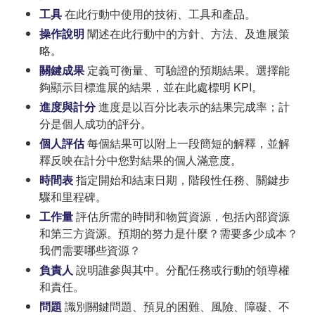
工具
在此行動中使用的技術、工具和產品。
操作說明
闡述在此行動中的方針、方法、及進展策
略。
關鍵成果
定義可衡量、可驗證的預期結果。選擇能
夠顯示目標進展的結果，並在此處標明 KPI。
進度與計分
進度是以百分比表示的結果完成率；計
分是個人成功的評分。
個人評估
每個結果可以附上一段簡短的解釋，並解
釋反映在計分中您對結果的個人滿意度。
時間表
指定開始和結束日期，階段性任務、關鍵步
驟和里程碑。
工作量
評估所需的時間和物質資源，包括內部資源
和第三方資源。預期的努力是什麼？需要多少成本？
我們需要哪些資源？
負責人
說明誰參與其中。分配任務或行動的領導權
和責任。
問題
識別關鍵問題、預見的困難、風險、障礙、不