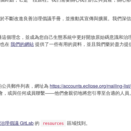
於不斷改進良善治理倡議手冊，並推動其宣傳與擴展。我們深信
，傳播這個理念，並成為您自己生態系統中更好開放原始碼意識和
們也在
我們的網站
提供了一些有用的資料，並且我們樂於盡力提
們的公共郵件列表，網址為
https://accounts.eclipse.org/mailing-lis
路研討會，或與任何成員聯繫——他們會親切地將您引導至合適的人員
治理倡議 GitLab
的
區域找到。
resources