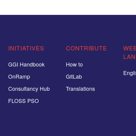
INITIATIVES
CONTRIBUTE
WEB
LA
GGI Handbook
How to
Engl
OnRamp
GitLab
Consultancy Hub
Translations
FLOSS PSO