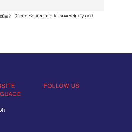
Source, digital sovereignty and
SITE
FOLLOW US
NGUAGE
ish