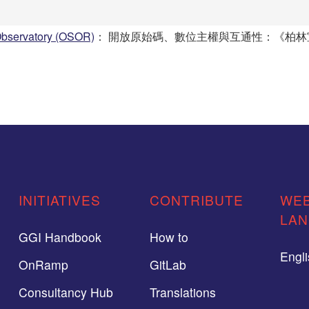
bservatory (OSOR)
： 開放原始碼、數位主權與互通性：《柏林宣言》 (Open 
INITIATIVES
CONTRIBUTE
WEB
LA
GGI Handbook
How to
Engl
OnRamp
GitLab
Consultancy Hub
Translations