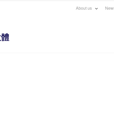
About us
New
軟體