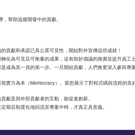
導，幫助追蹤開發中的貢獻。
織的貢獻和承諾已具公眾可見性，開始對外宣傳這些成就！
獻轉化為可見且可衡量的成果，這有助於倡議的推廣並提升員工
獻是成為其一員的第一步。一旦開始貢獻，人們會更深入參與專
視實力為本（Meritocracy）。當您展示了對程式碼與流程
的貢獻及與外部貢獻者的互動，能促進創新。
在定期且制度化地回流至專案中時，才真正具意義。