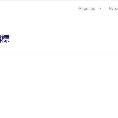
About us
New
指標