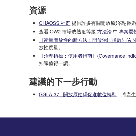
資源
CHAOSS 社群
提供許多有關開放原始碼指標
查看 OW2 市場成熟度等級
方法論
中
專案屬
《衡量開放性的新方法：開放治理指數》(A New Way of 
放性度量。
《治理指標：使用者指南》(Governance Indicators
知識值得一讀。
建議的下一步行動
GGI-A-37 - 開放原始碼促進數位轉型
：將產生