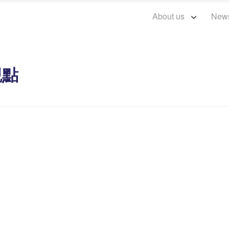
About us
New
觀點