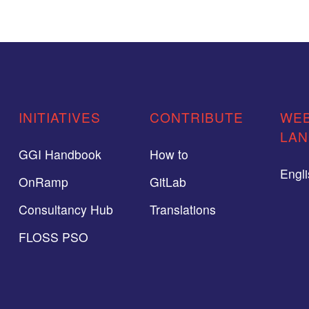
INITIATIVES
CONTRIBUTE
WEB
LA
GGI Handbook
How to
Engl
OnRamp
GitLab
Consultancy Hub
Translations
FLOSS PSO