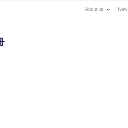
About us
New
冊