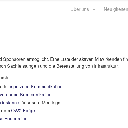
Über uns
Neuigkeite
 Sponsoren ermöglicht. Eine Liste der aktiven Mitwirkenden fi
ch Sachleistungen und die Bereitstellung von Infrastruktur.
urch:
eite
ospo.zone Kommunikation
.
vernance-Kommunikation
.
n instance
für unsere Meetings.
f dem
OW2-Forge
.
se Foundation
.