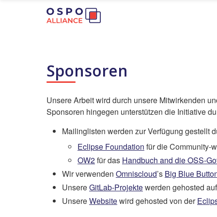
Sponsoren
Unsere Arbeit wird durch unsere Mitwirkenden und
Sponsoren hingegen unterstützen die Initiative dur
Mailinglisten werden zur Verfügung gestellt d
Eclipse Foundation
für die Community-w
OW2
für das
Handbuch and die OSS-Go
Wir verwenden
Omniscloud
’s
Big Blue Butto
Unsere
GitLab-Projekte
werden gehosted au
Unsere
Website
wird gehosted von der
Eclip