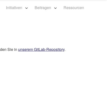
n
Initiativen
Beitragen
Ressourcen
nden Sie in
unserem GitLab-Repository
.