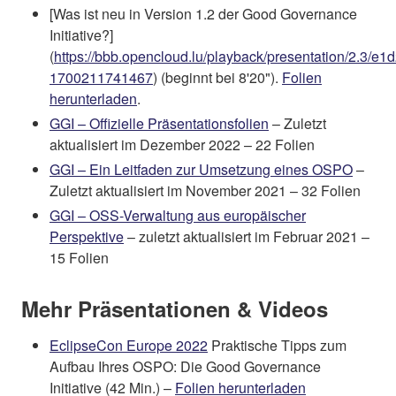
[Was ist neu in Version 1.2 der Good Governance
Initiative?]
(
https://bbb.opencloud.lu/playback/presentation/2.
1700211741467
) (beginnt bei 8'20").
Folien
herunterladen
.
GGI – Offizielle Präsentationsfolien
– Zuletzt
aktualisiert im Dezember 2022 – 22 Folien
GGI – Ein Leitfaden zur Umsetzung eines OSPO
–
Zuletzt aktualisiert im November 2021 – 32 Folien
GGI – OSS-Verwaltung aus europäischer
Perspektive
– zuletzt aktualisiert im Februar 2021 –
15 Folien
Mehr Präsentationen & Videos
EclipseCon Europe 2022
Praktische Tipps zum
Aufbau Ihres OSPO: Die Good Governance
Initiative (42 Min.) –
Folien herunterladen