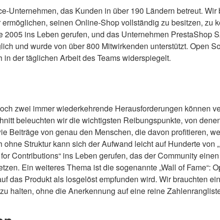
e-Unternehmen, das Kunden in über 190 Ländern betreut. Wir bi
 ermöglichen, seinen Online-Shop vollständig zu besitzen, zu 
e 2005 ins Leben gerufen, und das Unternehmen PrestaShop SA
glich und wurde von über 800 Mitwirkenden unterstützt. Open S
h in der täglichen Arbeit des Teams widerspiegelt.
doch zwei immer wiederkehrende Herausforderungen können ver
chnitt beleuchten wir die wichtigsten Reibungspunkte, von denen 
ie Beiträge von genau den Menschen, die davon profitieren, w
ohne Struktur kann sich der Aufwand leicht auf Hunderte von 
or Contributions“ ins Leben gerufen, das der Community einen 
setzen. Ein weiteres Thema ist die sogenannte „Wall of Fame“: O
uf das Produkt als losgelöst empfunden wird. Wir brauchten ein
zu halten, ohne die Anerkennung auf eine reine Zahlenrangliste