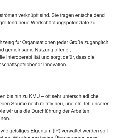
nströmen verknüpft sind. Sie tragen entscheidend
ergreifend neue Wertschöpfungspotenziale zu
chzeitig für Organisationen jeder Größe zugänglich
und gemeinsame Nutzung offener,
 Interoperabilität und sorgt dafür, dass die
schaftsgetriebener Innovation.
n bis hin zu KMU – oft sehr unterschiedliche
en Source noch relativ neu, und ein Teil unserer
wie wir uns die Durchführung der Arbeiten
nnen.
wie geistiges Eigentum (IP) verwaltet werden soll
ollen. Wir sind der festen Überzeugung, dass