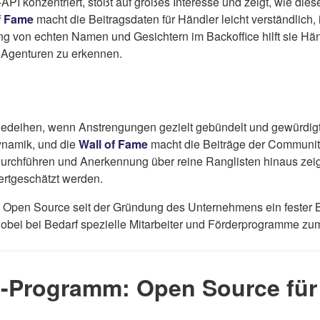
I konzentriert, stößt auf großes Interesse und zeigt, wie diese
f Fame
macht die Beitragsdaten für Händler leicht verständlich
ung von echten Namen und Gesichtern im Backoffice hilft sie 
Agenturen zu erkennen.
 gedeihen, wenn Anstrengungen gezielt gebündelt und gewürdig
ynamik, und die
Wall of Fame
macht die Beiträge der Community 
urchführen und Anerkennung über reine Ranglisten hinaus zeig
ertgeschätzt werden.
a Open Source seit der Gründung des Unternehmens ein fester Be
wobei bei Bedarf spezielle Mitarbeiter und Förderprogramme z
n-Programm: Open Source für 