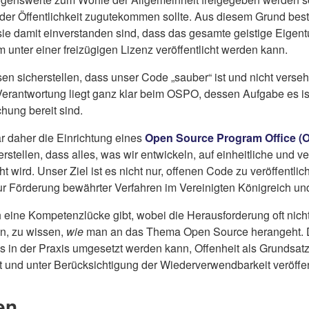
d, der Öffentlichkeit zugutekommen sollte. Aus diesem Grund bestä
ie damit einverstanden sind, dass das gesamte geistige Eigentu
m unter einer freizügigen Lizenz veröffentlicht werden kann.
 sicherstellen, dass unser Code „sauber“ ist und nicht versehe
Verantwortung liegt ganz klar beim OSPO, dessen Aufgabe es is
chung bereit sind.
ar daher die Einrichtung eines
Open Source Program Office (
rstellen, dass alles, was wir entwickeln, auf einheitliche und 
t wird. Unser Ziel ist es nicht nur, offenen Code zu veröffentl
 zur Förderung bewährter Verfahren im Vereinigten Königreich un
ch eine Kompetenzlücke gibt, wobei die Herausforderung oft nich
in, zu wissen,
wie
man an das Thema Open Source herangeht. Da
s in der Praxis umgesetzt werden kann, Offenheit als Grundsatz
t und unter Berücksichtigung der Wiederverwendbarkeit veröffen
en