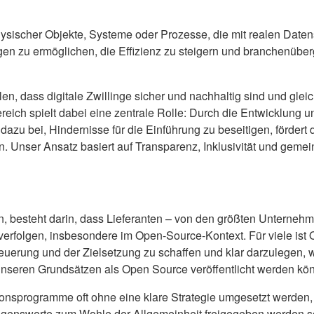
physischer Objekte, Systeme oder Prozesse, die mit realen Date
ngen zu ermöglichen, die Effizienz zu steigern und branchenüb
en, dass digitale Zwillinge sicher und nachhaltig sind und glei
ich spielt dabei eine zentrale Rolle: Durch die Entwicklung 
 bei, Hindernisse für die Einführung zu beseitigen, fördert die
 Unser Ansatz basiert auf Transparenz, Inklusivität und gemein
, besteht darin, dass Lieferanten – von den größten Unternehme
folgen, insbesondere im Open-Source-Kontext. Für viele ist Op
Steuerung und der Zielsetzung zu schaffen und klar darzulegen, 
 unseren Grundsätzen als Open Source veröffentlicht werden kö
ionsprogramme oft ohne eine klare Strategie umgesetzt werden, 
rmögenswerte zum Wohle der Allgemeinheit freigegeben werden s