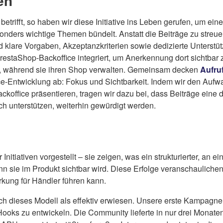
en
betrifft, so haben wir diese Initiative ins Leben gerufen, um ein
onders wichtige Themen bündelt. Anstatt die Beiträge zu streu
klare Vorgaben, Akzeptanzkriterien sowie dedizierte Unterstüt
PrestaShop-Backoffice integriert, um Anerkennung dort sichtbar
, während sie ihren Shop verwalten. Gemeinsam decken
Aufru
ce-Entwicklung ab: Fokus und Sichtbarkeit. Indem wir den Auf
ckoffice präsentieren, tragen wir dazu bei, dass Beiträge eine 
ch unterstützen, weiterhin gewürdigt werden.
nitiativen vorgestellt – sie zeigen, was ein strukturierter, an 
 sie im Produkt sichtbar wird. Diese Erfolge veranschauliche
irkung für Händler führen kann.
ich dieses Modell als effektiv erwiesen. Unsere erste Kampagne
oks zu entwickeln. Die Community lieferte in nur drei Monaten