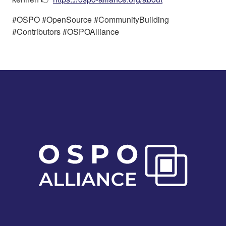
#OSPO #OpenSource #CommunityBuilding
#Contributors #OSPOAlliance