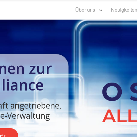
Über uns
Neuigkeite
men zur
liance
ft angetriebene,
e-Verwaltung
t's