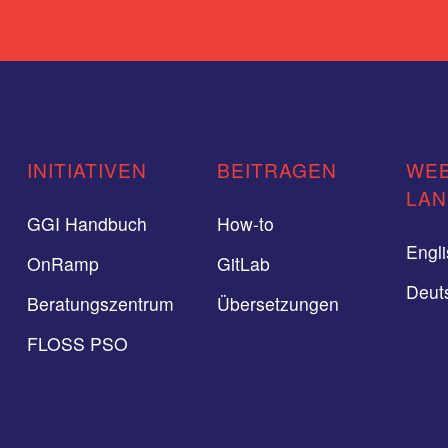
INITIATIVEN
BEITRAGEN
WEB
LA
GGI Handbuch
How-to
Engl
OnRamp
GitLab
Deut
Beratungszentrum
Übersetzungen
FLOSS PSO